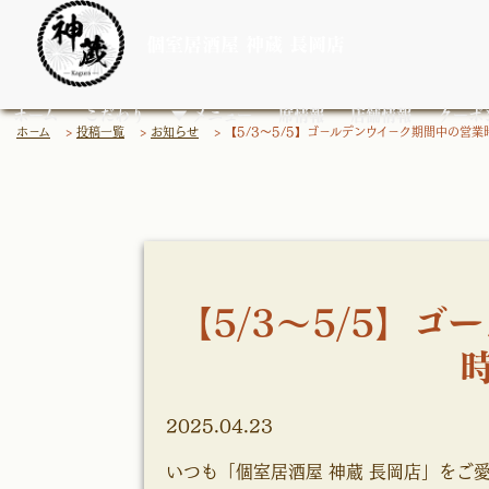
個室居酒屋 神蔵 長岡店
ホーム
こだわり
▼ メニュー
席情報
店舗情報
クーポ
ホーム
>
投稿一覧
>
お知らせ
>
【5/3～5/5】ゴールデンウイーク期間中の営
【5/3～5/5】
2025.04.23
いつも「個室居酒屋 神蔵 長岡店」をご