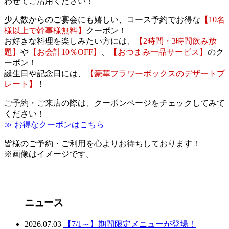
わせてご活用ください！
少人数からのご宴会にも嬉しい、コース予約でお得な
【10名
様以上で幹事様無料】
クーポン！
お好きな料理を楽しみたい方には、
【2時間・3時間飲み放
題】
や
【お会計10％OFF】
、
【おつまみ一品サービス】
のク
ーポン！
誕生日や記念日には、
【豪華フラワーボックスのデザートプ
レート】
！
ご予約・ご来店の際は、クーポンページをチェックしてみて
ください！
≫ お得なクーポンはこちら
皆様のご予約・ご利用を心よりお待ちしております！
※画像はイメージです。
ニュース
2026.07.03
【7/1～】期間限定メニューが登場！