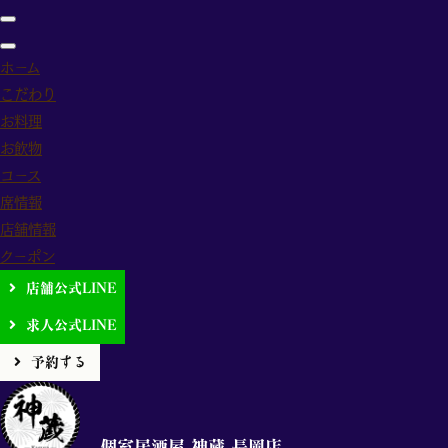
ホーム
こだわり
お料理
ホーム
>
投稿一覧
>
お知らせ
>
【7月22日(火)】臨時休業日のお知らせ
お飲物
コース
席情報
店舗情報
クーポン
【7月22日(
店舗公式LINE
求人公式LINE
2025.07.16
予約する
いつも「個室居酒屋 神蔵 長岡店」をご
下記の日程は臨時休業となります。
個室居酒屋 神蔵 長岡店